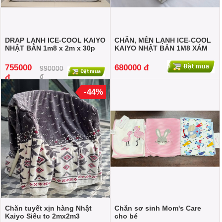
DRAP LẠNH ICE-COOL KAIYO
CHĂN, MỀN LẠNH ICE-COOL
NHẬT BẢN 1m8 x 2m x 30p
KAIYO NHẬT BẢN 1M8 XÁM
755000
680000 đ
990000
đ
đ
-44%
Chăn tuyết xịn hàng Nhật
Chăn sơ sinh Mom's Care
Kaiyo Siêu to 2mx2m3
cho bé