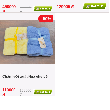
450000
129000 đ
650000
đ
đ
-50%
Chăn lưới xuất Nga cho bé
110000
165000
đ
đ