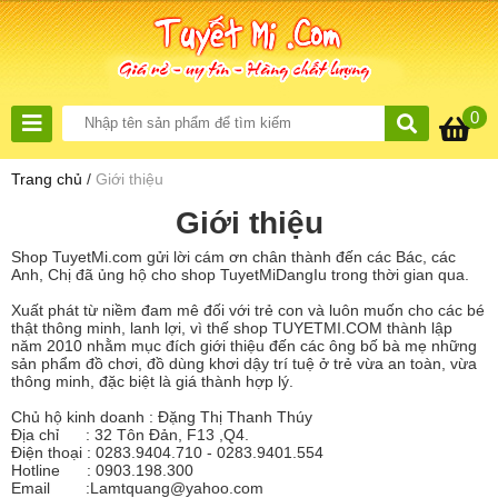
0
Trang chủ
/
Giới thiệu
Giới thiệu
Shop TuyetMi.com gửi lời cám ơn chân thành đến các Bác, các
Anh, Chị đã ủng hộ cho shop TuyetMiDangIu trong thời gian qua.
Xuất phát từ niềm đam mê đối với trẻ con và luôn muốn cho các bé
thật thông minh, lanh lợi, vì thế shop
TUYETMI.COM
thành lập
năm 2010 nhằm mục đích giới thiệu đến các ông bố bà mẹ những
sản phẩm đồ chơi, đồ dùng khơi dậy trí tuệ ở trẻ vừa an toàn, vừa
thông minh, đặc biệt là giá thành hợp lý.
Chủ hộ kinh doanh : Đặng Thị Thanh Thúy
Địa chỉ : 32 Tôn Đản, F13 ,Q4.
Điện thoại : 0283.9404.710 - 0283.9401.554
Hotline : 0903.198.300
Email :
Lamtquang@yahoo.com