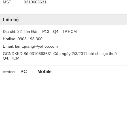
MST : 0310663631
Liên hệ
Địa chỉ: 32 Tôn Đản - P13 - Q4 - TP.HCM
Hotline:
0903.198.300
Email:
lamtquang@yahoo.com
GCNDKKD Số 0310663631 Cấp ngày 2/3/2011 bởi chi cục thuế
Q4, HCM
PC
Mobile
Verdion:
|