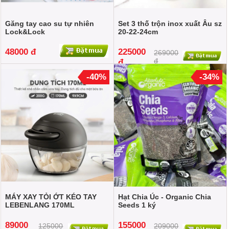
Găng tay cao su tự nhiên
Set 3 thố trộn inox xuất Âu sz
Lock&Lock
20-22-24cm
48000 đ
225000
269000
đ
đ
-40%
-34%
MÁY XAY TỎI ỚT KÉO TAY
Hạt Chia Úc - Organic Chia
LEBENLANG 170ML
Seeds 1 ký
89000
155000
125000
209000