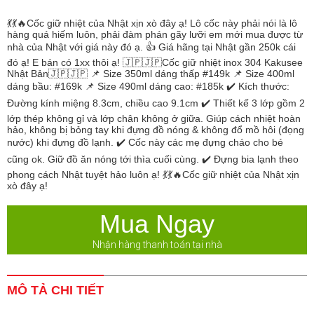
💃💃🔥Cốc giữ nhiệt của Nhật xịn xò đây ạ! Lô cốc này phải nói là lô
hàng quá hiếm luôn, phải đàm phán gãy lưỡi em mới mua được từ
nhà của Nhật với giá này đó ạ. 👍 Giá hãng tại Nhật gần 250k cái
đó ạ! E bán có 1xx thôi ạ! 🇯🇵🇯🇵Cốc giữ nhiệt inox 304 Kakusee
Nhật Bản🇯🇵🇯🇵 📌 Size 350ml dáng thấp #149k 📌 Size 400ml
dáng bầu: #169k 📌 Size 490ml dáng cao: #185k ✔️ Kích thước:
Đường kính miệng 8.3cm, chiều cao 9.1cm ✔️ Thiết kế 3 lớp gồm 2
lớp thép không gỉ và lớp chân không ở giữa. Giúp cách nhiệt hoàn
hảo, không bị bỏng tay khi đựng đồ nóng & không đổ mồ hôi (đọng
nước) khi đựng đồ lạnh. ✔️ Cốc này các mẹ đựng cháo cho bé
cũng ok. Giữ đồ ăn nóng tới thìa cuối cùng. ✔️ Đựng bia lạnh theo
phong cách Nhật tuyệt hảo luôn ạ! 💃💃🔥Cốc giữ nhiệt của Nhật xịn
xò đây ạ!
Mua Ngay
Nhận hàng thanh toán tại nhà
MÔ TẢ CHI TIẾT