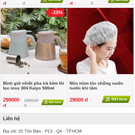
đ
đ
đ
đ
-33%
Bình giữ nhiệt pha trà kèm lõi
Nón trùm tóc chống nước
lọc inox 304 Kaiyo 500ml
nước khi tắm
299000
29000 đ
399000
đ
đ
Liên hệ
Địa chỉ: 32 Tôn Đản - P13 - Q4 - TP.HCM