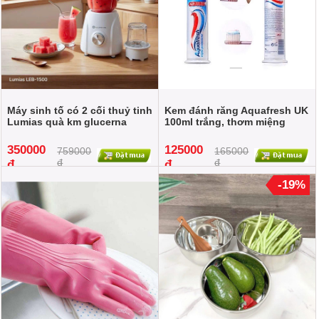
Máy sinh tố có 2 cối thuỷ tinh
Kem đánh răng Aquafresh UK
Lumias quà km glucerna
100ml trắng, thơm miệng
350000
125000
759000
165000
đ
đ
đ
đ
-19%