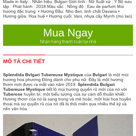
Made in Italy... Nhãn hiệu: Bvlgari Giới tính : Nữ Xuất xứ : Ý Bộ sưu
tập : Phát hành : 2018 Màu sắc : Nồng độ : Eau de parfum Mùi
hương đặc trưng: • Hương Đầu: Nho đen, tinh chất Davana •
Hương giữa: Hoa huệ • Hương cuối: Vani, nhựa cây Myrrh (mù lao)
Mua Ngay
Nhận hàng thanh toán tại nhà
MÔ TẢ CHI TIẾT
Splendida Bvlgari Tubereuse Mystique
của
Bvlgari
là một mùi
hương hoa phương Đông dành cho phụ nữ. Đây là một hương
thơm mới được ra mắt vào năm 2019.
Splendida Bulgari
Tubereuse Mystique
tiết lộ mùi hương quyến rũ mới của nó với
Tuberose
huyền bí, một biểu tượng của sự cám dỗ thuần khiết.
Hương thơm của nó là sang trọng và mê hoặc, một loài hoa huyền
thoại mà sự quyến rũ của nó đã bị thôi miên qua nhiều thế kỷ và
nền văn hóa.