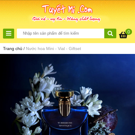
0
Trang chủ
/
Nước hoa Mini - Vial - Giftset