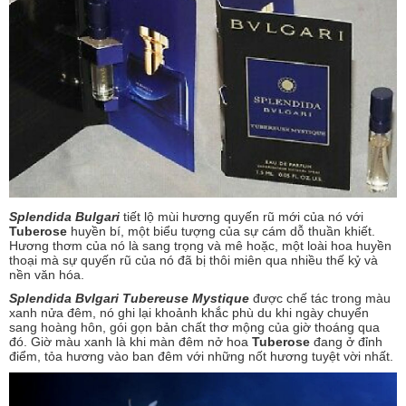
Splendida Bulgari
tiết lộ mùi hương quyến rũ mới của nó với
Tuberose
huyền bí, một biểu tượng của sự cám dỗ thuần khiết.
Hương thơm của nó là sang trọng và mê hoặc, một loài hoa huyền
thoại mà sự quyến rũ của nó đã bị thôi miên qua nhiều thế kỷ và
nền văn hóa.
Splendida Bvlgari Tubereuse Mystique
được chế tác trong màu
xanh nửa đêm, nó ghi lại khoảnh khắc phù du khi ngày chuyển
sang hoàng hôn, gói gọn bản chất thơ mộng của giờ thoáng qua
đó. Giờ màu xanh là khi màn đêm nở hoa
Tuberose
đang ở đỉnh
điểm, tỏa hương vào ban đêm với những nốt hương tuyệt vời nhất.