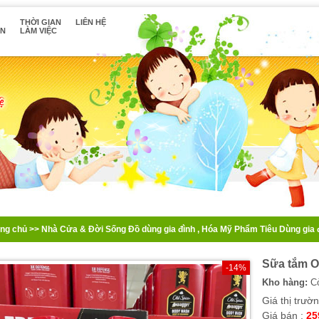
THỜI GIAN
LIÊN HỆ
ÁN
LÀM VIỆC
ang chủ
>>
Nhà Cửa & Đời Sống
Đồ dùng gia đình
,
Hóa Mỹ Phẩm Tiêu Dùng gia 
Sữa tắm O
-14%
Kho hàng:
Cò
Giá thị trườ
Giá bán :
25