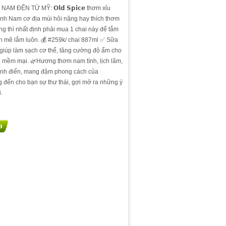
AM ĐẾN TỪ MỸ: 𝗢𝗹𝗱 𝗦𝗽𝗶𝗰𝗲 thơm xỉu
anh Nam cơ địa mùi hôi nặng hay thích thơm
ống thì nhất định phải mua 1 chai này để tắm
 mẽ lắm luôn. 💰 #259k/ chai 887ml ✅ Sữa
giúp làm sạch cơ thể, tăng cường độ ẩm cho
a mềm mại. 🌿Hương thơm nam tính, lịch lãm,
nh điển, mang đậm phong cách của
 đến cho bạn sự thư thái, gợi mở ra những ý
.