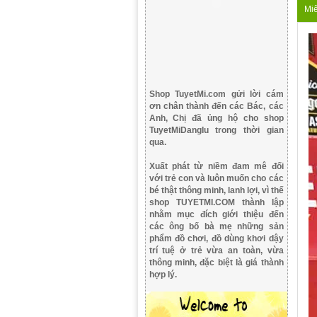
Miê
Shop TuyetMi.com gửi lời cám
ơn chân thành đến các Bác, các
Anh, Chị đã ủng hộ cho shop
TuyetMiDangIu trong thời gian
qua.
Xuất phát từ niềm đam mê đối
với trẻ con và luôn muốn cho các
bé thật thông minh, lanh lợi, vì thế
shop TUYETMI.COM thành lập
nhằm mục đích giới thiệu đến
các ông bố bà mẹ những sản
phẩm đồ chơi, đồ dùng khơi dậy
trí tuệ ở trẻ vừa an toàn, vừa
thông minh, đặc biệt là giá thành
hợp lý.