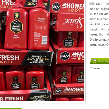
🇺🇸 SỮA TẮM N
luôn ah..Mấy 
xỉu lên xỉu xu
thơm mùi mạnh
tắm Old Spice 
da, giúp làn d
hương thơm ki
OldSpice mang
tưởng tuyệt vời
Chia sẻ :