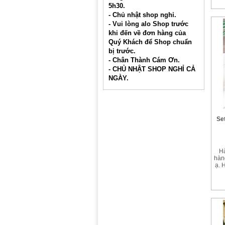
bảo 
5h30.
có 
- Chủ nhật shop nghỉ.
- Vui lòng alo Shop trước
khi đến về đơn hàng của
Quý Khách để Shop chuẩn
bị trước.
- Chân Thành Cám Ơn.
- CHỦ NHẬT SHOP NGHỈ CẢ
NGÀY.
Set
Hà
hàn
ạ. 
sắ
trộ
chấ
HÀ
si
#
sá
Kíc