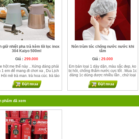
thố có vạch chia lít rất tiện lợi. ➖ Bộ
hố inox siêu đẹp thuộc lô hàng xuất
u âu,chất lượng thì miễn chê, cầm
n tay từng thố mà đẹp mê mẩn luôn
ấy.
h giữ nhiệt pha trà kèm lõi lọc inox
Nón trùm tóc chống nước nước khi
304 Kaiyo 500ml
tắm
Giá :
299.000
Giá :
29.000
e hột me thế này .. Xứng đáng phải
Em bán loại 1 dày dặn, màu sắc đẹp, ko
h 1 em để mang đi chơi xa , Du Lịch
bị hôi, chống thấm nước cực tốt . Mua 1c
đáng 1c dùng được nhiều lần , chứ loại
️ Hội mê trà mạn, trà hoa cúc, trà táo
rẻ dùng 1,2 lần cái hư liền à ! 🌸🌸Nón
- kỳ tử … thì không thể bỏ qua ạ! Em
trùm tóc chống nước nước khi tắm, 🌸
nh trà giữ nhiệt mới toanh của nhà
Giá #29k/c . Set 2c #49k Có 2 mẫu như
iyo phải nói đẹp cưng xỉu. Cái màu
hình: bướm, và gấu panda Công dụng:
 đã mê, mà size 500ml nó cứ bị cute
dùng để ủ tóc hấp dầu dưỡng tóc tại
lắm ý. Sắm 1 em để ở văn phòng
n phẩm đã xem
nhà, chụp tóc khi tắm, ngăn nước, tránh
ởng thức trà hoa cả ngày nó cứ gọi
bị gãy tóc khi kẹp... Dùng xong có thể
chill chill lắm ạ 🥰 ☕️☕️Bình giữ nhiệt
cất đi và sử dụng cho những lần sau.
trà kèm lõi lọc inox 304 Kaiyo 500ml
Màu sắc: nhiều hoạ tiết hoạt hình cực kỳ
đáng yêu và dễ thương.
️ ✔️ Chất liệu inox 304 xịn sò ✔️ Kèm
lọc trà inox ✔️ Khả năng giữ nhiệt đến
ờ ✔️ Thiết kế cực đẹp Màu sắc: xanh
t và vàng ngọc trai Giá 399k e sale