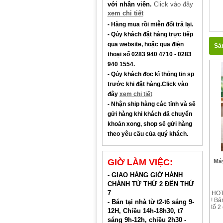
với nhân viên.
Click vào đây
xem chi tiết
- Hàng mua rồi miễn đổi trả lại.
- Qúy khách đặt hàng trực tiếp
qua website, hoặc qua điện
Sản
thoại số
0283 940 4710 - 0283
940 1554.
- Qúy khách đọc kĩ thông tin sp
trước khi đặt hàng.Click vào
đây
xem chi tiết
- Nhận ship hàng các tỉnh và sẽ
gửi hàng khi khách đã chuyển
khoản xong, shop sẽ gửi hàng
theo yêu cầu của quý khách.
GIỜ LÀM VIỆC:
Máy
- GIAO HÀNG GIỜ HÀNH
CHÁNH TỪ THỨ 2 ĐẾN THỨ
7
HOT
! Bá
- Bán tại nhà từ t2-t6 sáng 9-
tố 2
12H, Chiều 14h-18h30, t7
mớ
sáng 9h-12h, chiều 2h30 -
khỏ