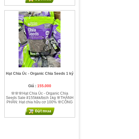
luôn ạ! Hàng Lock siêu bền. ‼️Găng tay
cao su tự nhiên Lock&Lock ETM802P
size M dài 37cm ‼️Giá #48k/ đôi. Combo
3 đôi #130k Mặt trên găng tay có thiết kế
trơn đẹp mắt cùng mặt tiếp xúc phía
dưới có thiết kế gai nhỏ, dày giúp tăng
ma sát, giúp bạn không bị trượt tay khi
bê, cầm các đồ vật. Chiều dài đến 37cm
dài qua khuỷu tay nên rất tiện khi sử
dụng. Mùa đông hanh khô, trời lại lạnh
nữa, chị em nhớ dùng găng tay cao su
khi vệ sinh nhà tắm, rửa bát. Bảo vệ da
tay khi tiếp xúc với các chất tẩy rửa, hóa
chất gia dụng, nước dơ, các chất bụi
bẩn...
Hạt Chia Úc - Organic Chia Seeds 1 ký
Giá :
155.000
🌸🌸🌸Hạt Chia Úc - Organic Chia
Seeds Sale #155kkk/bịch 1kg 🌸THÀNH
PHẦN: Hạt chia hữu cơ 100% 🌸CÔNG
DỤNG: – Giúp ổn định huyết áp –
Chống đông máu – Tăng cường sức
khỏe, giúp các cơ bắp trở nên săn chắc,
mạnh mẽ hơn. – Hạt Chia còn bổ sung
năng lượng, hỗ trợ sự vận động của các
khớp. – Hạt chia giúp cho người tiểu
đường: hạt chia giúp hỗ trợ ổn định
đường huyết, hạn chế tình trạng thèm