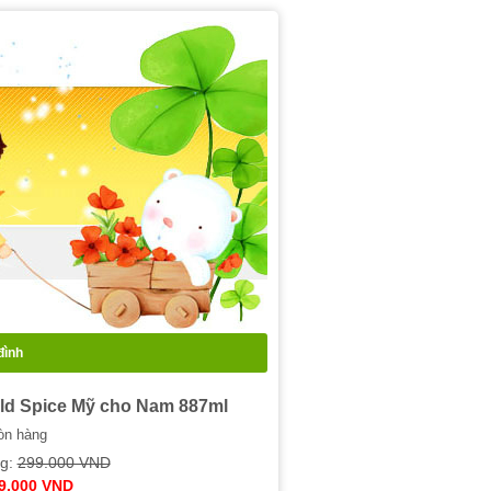
đình
ld Spice Mỹ cho Nam 887ml
n hàng
ng:
299.000 VND
9.000 VND