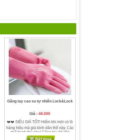
Găng tay cao su tự nhiên Lock&Lock
Giá :
48.000
❤️❤️ SIÊU GIÁ TỐT! Hiếm khi mới có lô
hàng hiệu mà giá bình dân thế này. Các
chế tranh thủ nha! Găng tay dài tận
khuỷu tay, mùa đông dùng thích cực