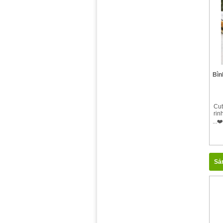
mỗi 
3 t
Châ
trê
Bìn
Cut
rin
...❤
đỏ 
bì
Ka
nhìn
Sả
thư
là 
pha 
☕️☕
lõi 
8 gi
min