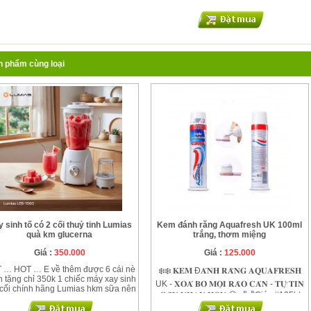
 phẩm cùng loại
 sinh tố có 2 cối thuỷ tinh Lumias
Kem đánh răng Aquafresh UK 100ml
quà km glucerna
trắng, thơm miệng
Giá :
350.000
Giá :
125.000
 … HOT … E về thêm được 6 cái nè
❄️❄️ 𝐊𝐄𝐌 Đ𝐀́𝐍𝐇 𝐑𝐀̆𝐍𝐆 𝐀𝐐𝐔𝐀𝐅𝐑𝐄𝐒𝐇
n tặng chỉ 350k 1 chiếc máy xay sinh
UK - 𝐗𝐎𝐀́ 𝐁𝐎̉ 𝐌𝐎̣𝐈 𝐑𝐀̀𝐎 𝐂𝐀̉𝐍 - 𝐓𝐔̛̣ 𝐓𝐈𝐍
 cối chính hãng Lumias hkm sữa nên
𝐆𝐀̂̀𝐍 𝐍𝐇𝐀𝐔 𝐇𝐎̛𝐍 😁 💰💰Giá : #125k/
i có giá tốt như này ! Giá tốt , máy
e , cối thủy tinh , hàng chính hãng ,
Ống 100ml. Set 2 ống #230k ( tính ra có