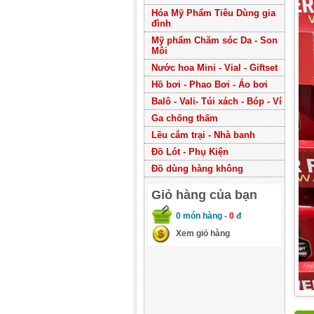
Hóa Mỹ Phẩm Tiêu Dùng gia
đình
Mỹ phẩm Chăm sóc Da - Son
Môi
Nước hoa Mini - Vial - Giftset
Hồ bơi - Phao Bơi - Áo bơi
Balô - Vali- Túi xách - Bóp - Ví
Ga chống thấm
Lều cắm trại - Nhà banh
Đồ Lót - Phụ Kiện
Đồ dùng hàng không
Giỏ hàng của bạn
0
món hàng -
0
đ
Xem giỏ hàng